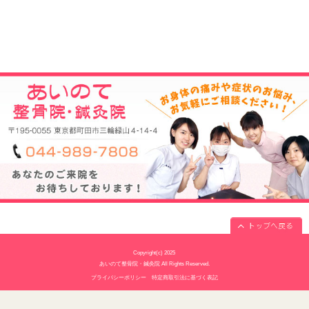
駐車場
7台あり
電話番号
044-989-7808
予約
予約制
休診日
水曜・日曜・祝日