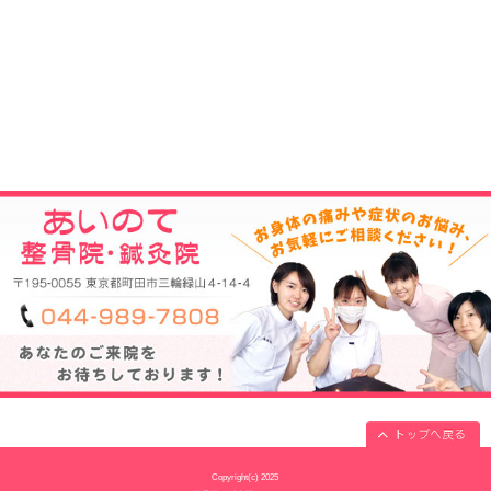
当院へのアクセス情報
所在地
〒195-0055 東京都町田市三輪緑山4-14
駐車場
7台あり
電話番号
044-989-7808
予約
予約制
休診日
水曜・日曜・祝日