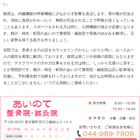
猫背を気にされている方はたくさんいらっしゃる
ことでしょう。正しい姿勢を保つことができない
自分に問題があるのでは…と内心諦めていません
か？たとえ軽い猫背であっても、骨格からゆがん
でしまっていることで正しい姿勢を保てないケー
スがございます。猫背を解消しキレイな姿勢を取
り戻したい方は、鶴川・柿生・町田のあいのて整骨院
い。
猫背は、内臓機能や呼吸機能に少なからず影響を及ぼ
れ、消化に負担がかかったり、胸部が圧迫されること
こともあります。スポーツをされる方は特に、心肺機
す。鶴川・柿生・町田のあいのて整骨院・鍼灸院で骨
しい姿勢を保てる筋力を作りましょう。
当院では、患者さまのお話をカウンセリングからしっ