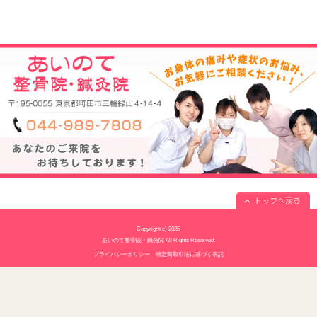
当院へのアクセス情報
所在地
〒195-0055 東京都町田市三輪緑山4-14
駐車場
7台あり
電話番号
044-989-7808
予約
予約制
休診日
水曜・日曜・祝日