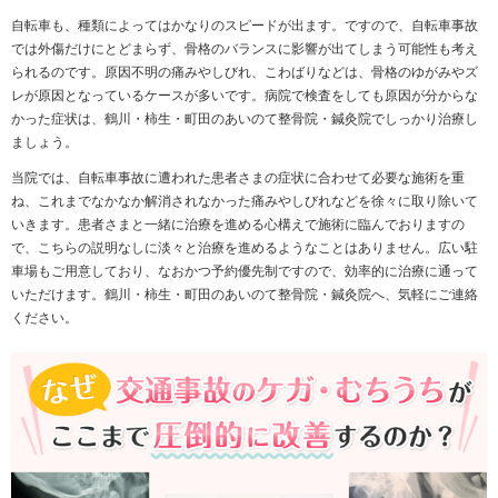
自転車事故が多発しています。人は自転車という
気軽な乗り物に対して、ついつい気を緩めてしま
いがちです。突然の飛び出しや前方不注意によっ
て車や物、人などと衝突してしまうのです。もし
も自転車事故によって不調が現れたら、鶴川・柿
生・町田のあいのて整骨院・鍼灸院にご相談くだ
さい。
自転車も、種類によってはかなりのスピードが出ます
では外傷だけにとどまらず、骨格のバランスに影響が
られるのです。原因不明の痛みやしびれ、こわばりな
レが原因となっているケースが多いです。病院で検査
かった症状は、鶴川・柿生・町田のあいのて整骨院・
ましょう。
当院では、自転車事故に遭われた患者さまの症状に合