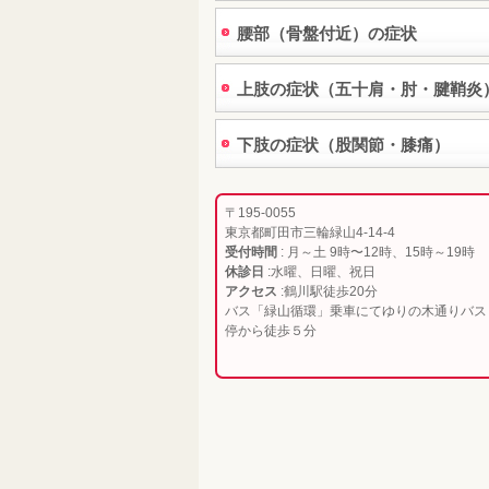
腰部（骨盤付近）の症状
上肢の症状（五十肩・肘・腱鞘炎
下肢の症状（股関節・膝痛）
〒195-0055
東京都町田市三輪緑山4-14-4
受付時間
: 月～土 9時〜12時、15時～19時
休診日
:水曜、日曜、祝日
アクセス
:鶴川駅徒歩20分
バス「緑山循環」乗車にてゆりの木通りバス
停から徒歩５分