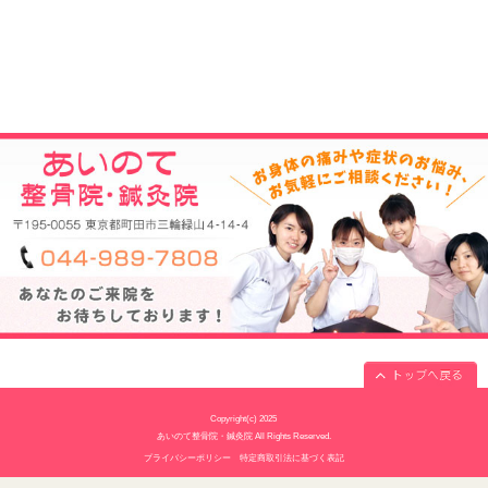
駐車場
7台あり
電話番号
044-989-7808
予約
予約制
休診日
水曜・日曜・祝日