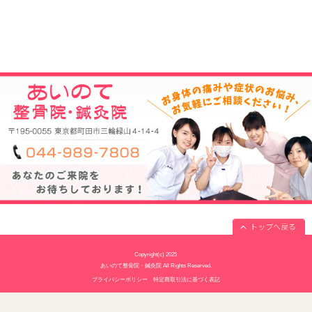
駐車場
7台あり
電話番号
044-989-7808
予約
予約制
休診日
水曜・日曜・祝日